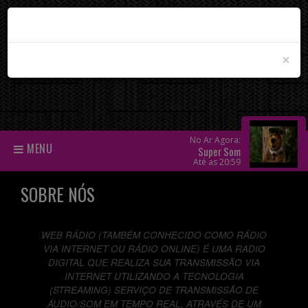
×
No Ar Agora:
MENU
Super Som
Até as 20:59
SOBRE NÓS
WEB RÁDIO (TAMBÉM CONHECIDO COMO RÁDIO
VIA INTERNET OU RÁDIO ONLINE) É UMA RADIO
DIGITAL QUE REALIZA SUA TRANSMISSÃO VIA
INTERNET UTILIZANDO A TECNOLOGIA
(STREAMING) SERVIÇO DE TRANSMISSÃO DE
ÁUDIO/SOM EM TEMPO REAL, ATRAVÉS DE UM