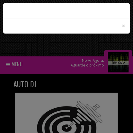
×
No Ar Agora:
MENU
Aguarde o próximo
AUTO DJ