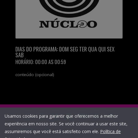
DIAS DO PROGRAMA: DOM SEG TER QUA QUI SEX
SAB
HORÁRIO: 00:00 AS 00:59
conteúdo (opcional)
Usamos cookies para garantir que oferecemos a melhor
experiência em nosso site. Se você continuar a usar este site,
assumiremos que você está satisfeito com ele.
©
ZPRO7 Site - Todos os direitos reservados
Política de
- Todos os