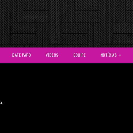
BATE PAPO
VÍDEOS
EQUIPE
NOTÍCIAS
POLÍTICA
MÚSICA
ESPORTE
TELEVISÃO
IA